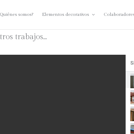
¿Quiénes somos?
Elementos decorativos
Colaboradore
ros trabajos…
S