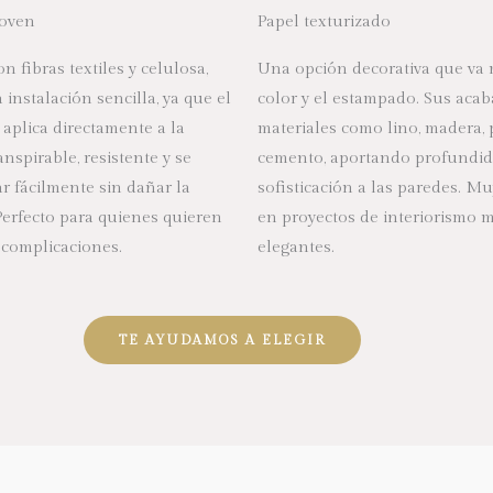
oven
Papel texturizado
n fibras textiles y celulosa,
U
na opción decorativa que va 
instalación sencilla, ya que el
color y el estampado. Sus aca
 aplica directamente a la
materiales como
lino, madera, 
anspirable, resistente y se
cemento
, aportando profundid
ar fácilmente sin dañar la
sofisticación a las paredes. Mu
 Perfecto para quienes quieren
en proyectos de interiorismo 
 complicaciones.
elegantes.
TE AYUDAMOS A ELEGIR