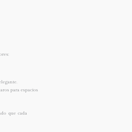
ores:
elegante.
laros para espacios
ndo que cada