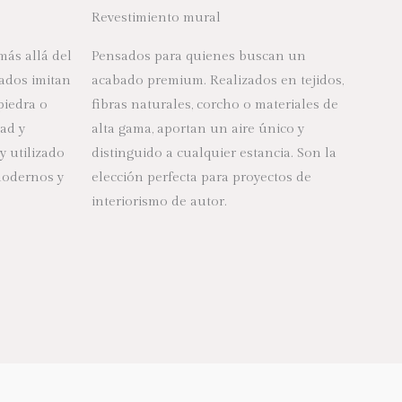
Revestimiento mural
más allá del
P
ensados para quienes buscan un
bados imitan
acabado premium. Realizados en
tejidos,
piedra o
fibras naturales, corcho o materiales de
ad y
alta gama
, aportan un aire único y
y utilizado
distinguido a cualquier estancia. Son la
modernos y
elección perfecta para proyectos de
interiorismo de autor.