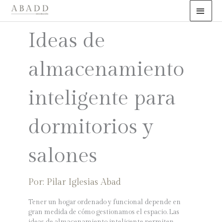
Ir
ME
al
PRI
contenido
Ideas de
almacenamiento
inteligente para
dormitorios y
salones
Pilar Iglesias Abad
Tener un hogar ordenado y funcional depende en
gran medida de cómo gestionamos el espacio. Las