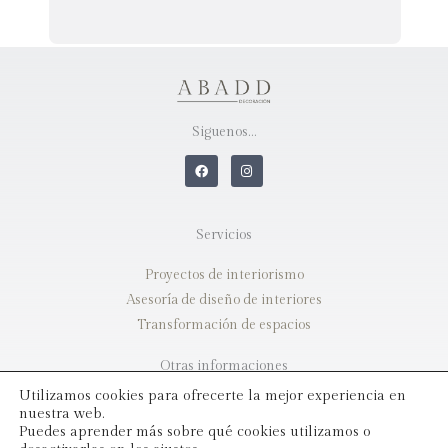
Siguenos…
F
I
a
n
c
s
e
t
b
a
o
g
Servicios
o
r
k
a
m
Proyectos de interiorismo
Asesoría de diseño de interiores
Transformación de espacios
Otras informaciones
Utilizamos cookies para ofrecerte la mejor experiencia en
Aviso legal
nuestra web.
Política de privacidad
Puedes aprender más sobre qué cookies utilizamos o